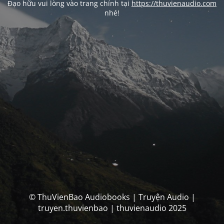
Đạo hữu vui lòng vào trang chính tại
https://thuvienaudio.com
nhé!
© ThuVienBao Audiobooks | Truyện Audio |
truyen.thuvienbao | thuvienaudio 2025