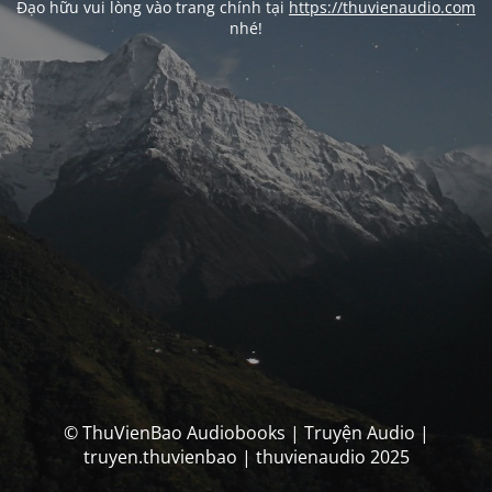
Đạo hữu vui lòng vào trang chính tại
https://thuvienaudio.com
nhé!
© ThuVienBao Audiobooks | Truyện Audio |
truyen.thuvienbao | thuvienaudio 2025