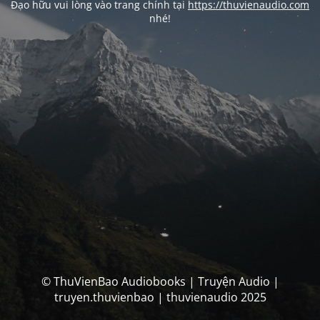
Đạo hữu vui lòng vào trang chính tại
https://thuvienaudio.com
nhé!
© ThuVienBao Audiobooks | Truyện Audio |
truyen.thuvienbao | thuvienaudio 2025