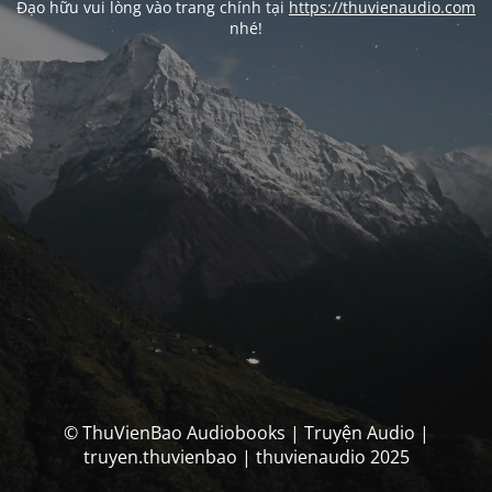
Đạo hữu vui lòng vào trang chính tại
https://thuvienaudio.com
nhé!
© ThuVienBao Audiobooks | Truyện Audio |
truyen.thuvienbao | thuvienaudio 2025