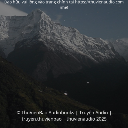
Đạo hữu vui lòng vào trang chính tại
https://thuvienaudio.com
nhé!
© ThuVienBao Audiobooks | Truyện Audio |
truyen.thuvienbao | thuvienaudio 2025