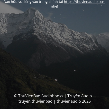
Đạo hữu vui lòng vào trang chính tại
https://thuvienaudio.com
nhé!
© ThuVienBao Audiobooks | Truyện Audio |
truyen.thuvienbao | thuvienaudio 2025