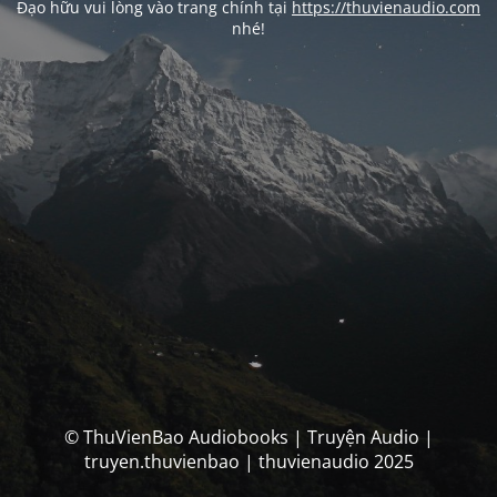
Đạo hữu vui lòng vào trang chính tại
https://thuvienaudio.com
nhé!
© ThuVienBao Audiobooks | Truyện Audio |
truyen.thuvienbao | thuvienaudio 2025