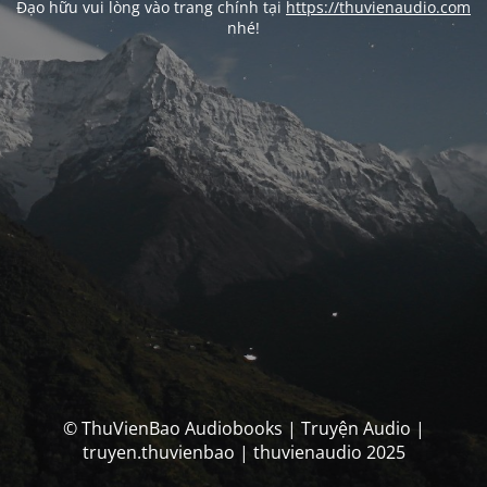
Đạo hữu vui lòng vào trang chính tại
https://thuvienaudio.com
nhé!
© ThuVienBao Audiobooks | Truyện Audio |
truyen.thuvienbao | thuvienaudio 2025