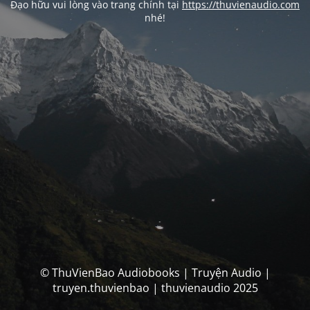
Đạo hữu vui lòng vào trang chính tại
https://thuvienaudio.com
nhé!
© ThuVienBao Audiobooks | Truyện Audio |
truyen.thuvienbao | thuvienaudio 2025