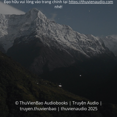
Đạo hữu vui lòng vào trang chính tại
https://thuvienaudio.com
nhé!
© ThuVienBao Audiobooks | Truyện Audio |
truyen.thuvienbao | thuvienaudio 2025