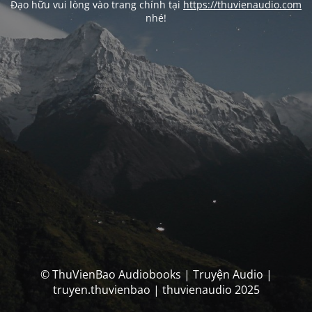
Đạo hữu vui lòng vào trang chính tại
https://thuvienaudio.com
nhé!
© ThuVienBao Audiobooks | Truyện Audio |
truyen.thuvienbao | thuvienaudio 2025