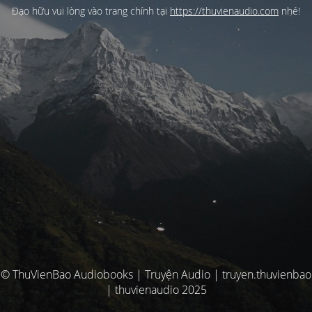
Đạo hữu vui lòng vào trang chính tại
https://thuvienaudio.com
nhé!
© ThuVienBao Audiobooks | Truyện Audio | truyen.thuvienbao
| thuvienaudio 2025