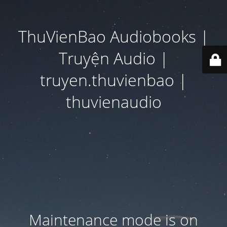
ThuVienBao Audiobooks |
Truyện Audio |
truyen.thuvienbao |
thuvienaudio
Maintenance mode is on