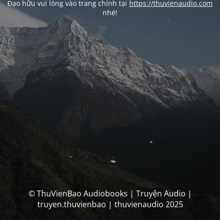
Đạo hữu vui lòng vào trang chính tại
https://thuvienaudio.com
nhé!
© ThuVienBao Audiobooks | Truyện Audio |
truyen.thuvienbao | thuvienaudio 2025