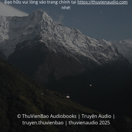
Đạo hữu vui lòng vào trang chính tại
https://thuvienaudio.com
nhé!
© ThuVienBao Audiobooks | Truyện Audio |
truyen.thuvienbao | thuvienaudio 2025