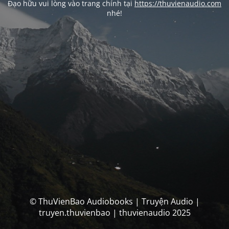
Đạo hữu vui lòng vào trang chính tại
https://thuvienaudio.com
nhé!
© ThuVienBao Audiobooks | Truyện Audio |
truyen.thuvienbao | thuvienaudio 2025