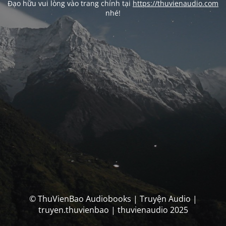
Đạo hữu vui lòng vào trang chính tại
https://thuvienaudio.com
nhé!
© ThuVienBao Audiobooks | Truyện Audio |
truyen.thuvienbao | thuvienaudio 2025